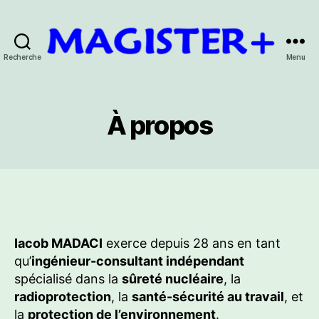
Recherche
Menu
Iacob
MADACI
-
Consultant
À propos
en
sûreté
nucléaire,
radioprotection
et
HSE
Iacob MADACI
exerce depuis 28 ans en tant
qu’
ingénieur-consultant indépendant
spécialisé dans la
sûreté nucléaire
, la
radioprotection
, la
santé-sécurité au travail
, et
la
protection de l’environnement
.